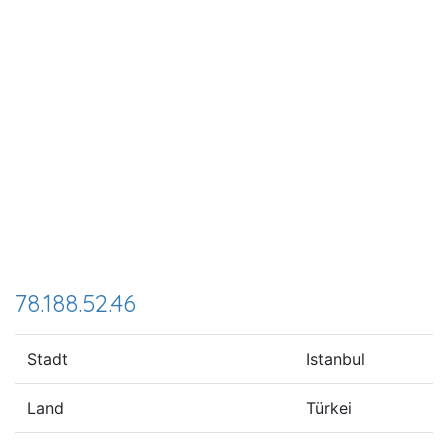
78.188.52.46
Stadt
Istanbul
Land
Türkei