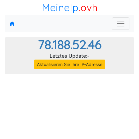
MeineIp
.ovh
78.188.52.46
Letztes Update:-
Aktualisieren Sie Ihre IP-Adresse