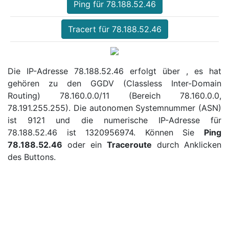
Ping für 78.188.52.46
Tracert für 78.188.52.46
Die IP-Adresse 78.188.52.46 erfolgt über , es hat
gehören zu den GGDV (Classless Inter-Domain
Routing) 78.160.0.0/11 (Bereich 78.160.0.0,
78.191.255.255). Die autonomen Systemnummer (ASN)
ist 9121 und die numerische IP-Adresse für
78.188.52.46 ist 1320956974. Können Sie
Ping
78.188.52.46
oder ein
Traceroute
durch Anklicken
des Buttons.