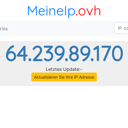
MeineIp
.ovh
ries
64.239.89.170
Letztes Update:-
Aktualisieren Sie Ihre IP-Adresse