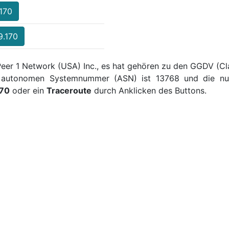
.170
9.170
Peer 1 Network (USA) Inc., es hat gehören zu den GGDV (Cl
ie autonomen Systemnummer (ASN) ist 13768 und die num
170
oder ein
Traceroute
durch Anklicken des Buttons.