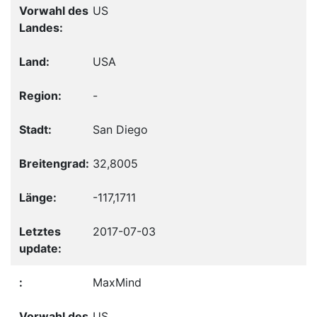
US
USA
-
San Diego
32,8005
-117,1711
2017-07-03
MaxMind
US