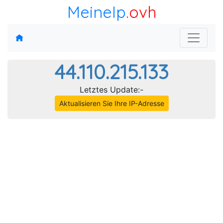
MeineIp
.ovh
44.110.215.133
Letztes Update:-
Aktualisieren Sie Ihre IP-Adresse