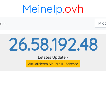
MeineIp
.ovh
ries
26.58.192.48
Letztes Update:-
Aktualisieren Sie Ihre IP-Adresse