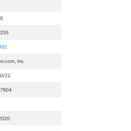
.0
.255
192
n.com, Inc.
.0/22
57904
.2020