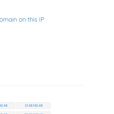
omain on this IP
92.48
31.58.192.48