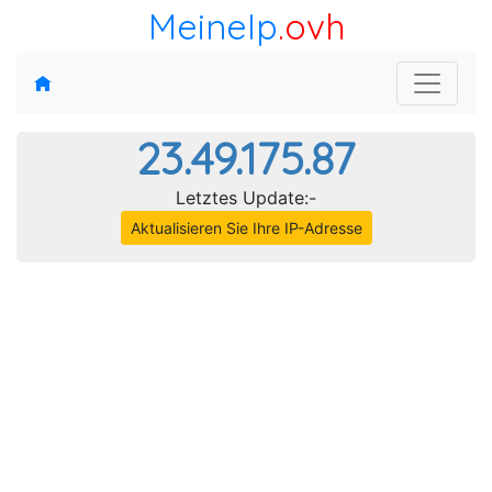
MeineIp
.ovh
23.49.175.87
Letztes Update:-
Aktualisieren Sie Ihre IP-Adresse