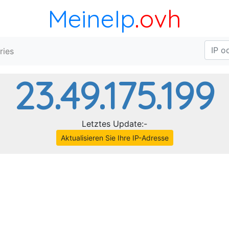
MeineIp
.ovh
ries
23.49.175.199
Letztes Update:-
Aktualisieren Sie Ihre IP-Adresse