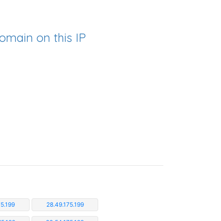
omain on this IP
75.199
28.49.175.199