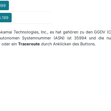
199
5.199
Akamai Technologies, Inc., es hat gehören zu den GGDV (C
e autonomen Systemnummer (ASN) ist 35994 und die nume
9
oder ein
Traceroute
durch Anklicken des Buttons.