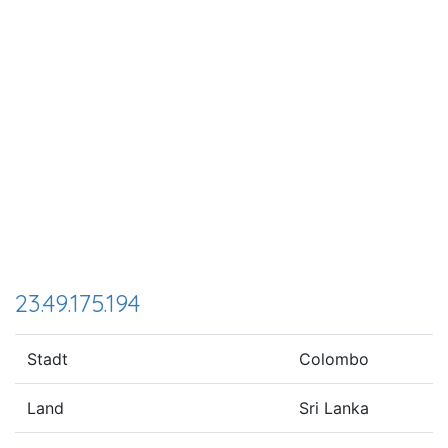
23.49.175.194
Stadt
Colombo
Land
Sri Lanka