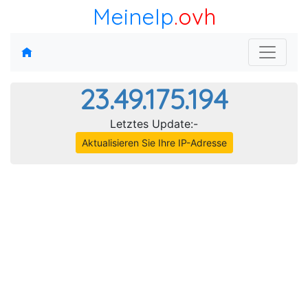
MeineIp
.ovh
23.49.175.194
Letztes Update:-
Aktualisieren Sie Ihre IP-Adresse