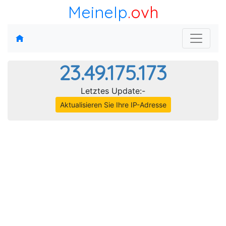
MeineIp
.ovh
23.49.175.173
Letztes Update:-
Aktualisieren Sie Ihre IP-Adresse