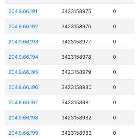
204.9.66.191
3423158975
0
204.9.66.192
3423158976
0
204.9.66.193
3423158977
0
204.9.66.194
3423158978
0
204.9.66.195
3423158979
0
204.9.66.196
3423158980
0
204.9.66.197
3423158981
0
204.9.66.198
3423158982
0
204.9.66.199
3423158983
0