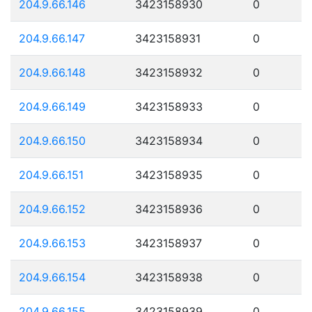
204.9.66.146
3423158930
0
204.9.66.147
3423158931
0
204.9.66.148
3423158932
0
204.9.66.149
3423158933
0
204.9.66.150
3423158934
0
204.9.66.151
3423158935
0
204.9.66.152
3423158936
0
204.9.66.153
3423158937
0
204.9.66.154
3423158938
0
204.9.66.155
3423158939
0