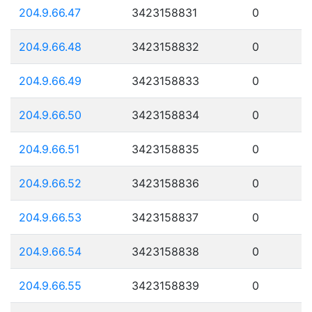
204.9.66.47
3423158831
0
204.9.66.48
3423158832
0
204.9.66.49
3423158833
0
204.9.66.50
3423158834
0
204.9.66.51
3423158835
0
204.9.66.52
3423158836
0
204.9.66.53
3423158837
0
204.9.66.54
3423158838
0
204.9.66.55
3423158839
0