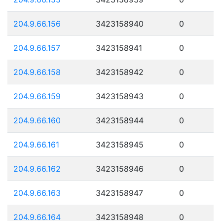
204.9.66.156
3423158940
0
204.9.66.157
3423158941
0
204.9.66.158
3423158942
0
204.9.66.159
3423158943
0
204.9.66.160
3423158944
0
204.9.66.161
3423158945
0
204.9.66.162
3423158946
0
204.9.66.163
3423158947
0
204.9.66.164
3423158948
0