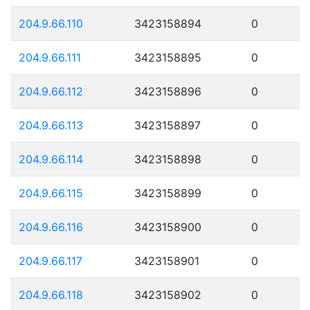
204.9.66.110
3423158894
0
204.9.66.111
3423158895
0
204.9.66.112
3423158896
0
204.9.66.113
3423158897
0
204.9.66.114
3423158898
0
204.9.66.115
3423158899
0
204.9.66.116
3423158900
0
204.9.66.117
3423158901
0
204.9.66.118
3423158902
0