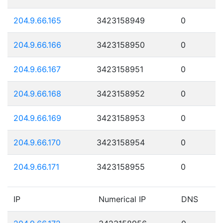
204.9.66.165
3423158949
0
204.9.66.166
3423158950
0
204.9.66.167
3423158951
0
204.9.66.168
3423158952
0
204.9.66.169
3423158953
0
204.9.66.170
3423158954
0
204.9.66.171
3423158955
0
IP
Numerical IP
DNS