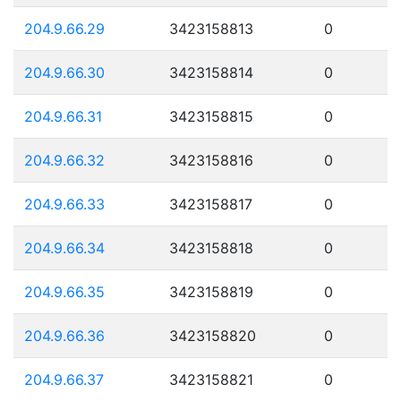
204.9.66.29
3423158813
0
204.9.66.30
3423158814
0
204.9.66.31
3423158815
0
204.9.66.32
3423158816
0
204.9.66.33
3423158817
0
204.9.66.34
3423158818
0
204.9.66.35
3423158819
0
204.9.66.36
3423158820
0
204.9.66.37
3423158821
0