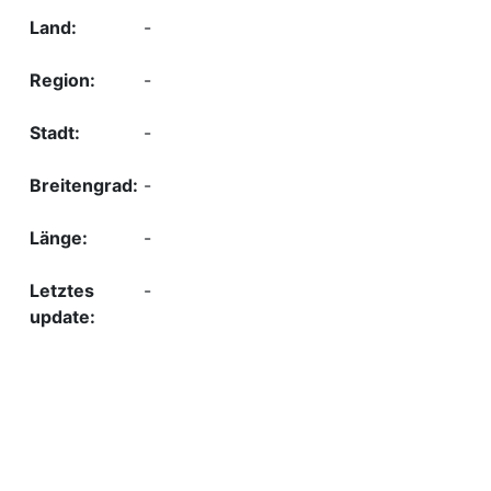
-
-
-
-
-
-