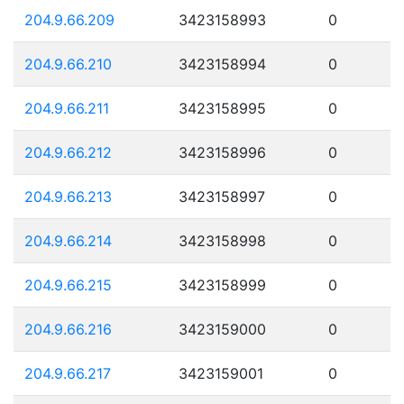
204.9.66.209
3423158993
0
204.9.66.210
3423158994
0
204.9.66.211
3423158995
0
204.9.66.212
3423158996
0
204.9.66.213
3423158997
0
204.9.66.214
3423158998
0
204.9.66.215
3423158999
0
204.9.66.216
3423159000
0
204.9.66.217
3423159001
0