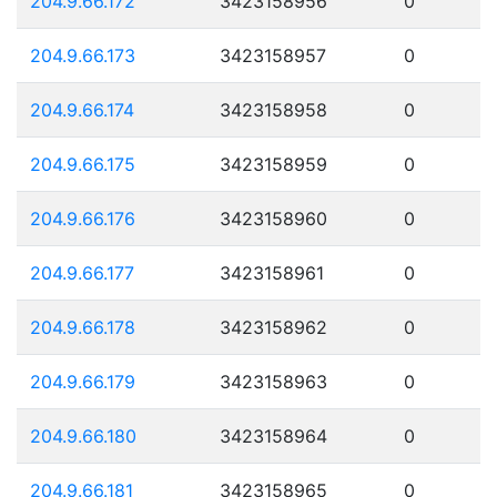
204.9.66.172
3423158956
0
204.9.66.173
3423158957
0
204.9.66.174
3423158958
0
204.9.66.175
3423158959
0
204.9.66.176
3423158960
0
204.9.66.177
3423158961
0
204.9.66.178
3423158962
0
204.9.66.179
3423158963
0
204.9.66.180
3423158964
0
204.9.66.181
3423158965
0