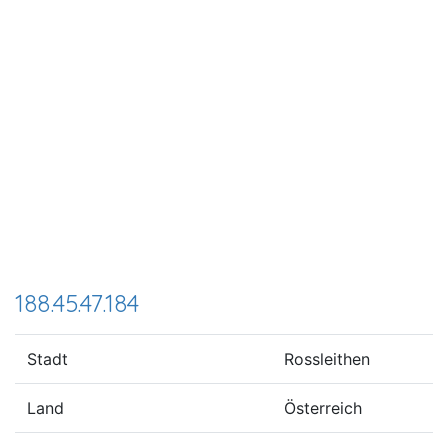
188.45.47.184
Stadt
Rossleithen
Land
Österreich