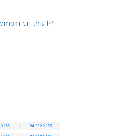
omain on this IP
.0.155
184.232.0.155