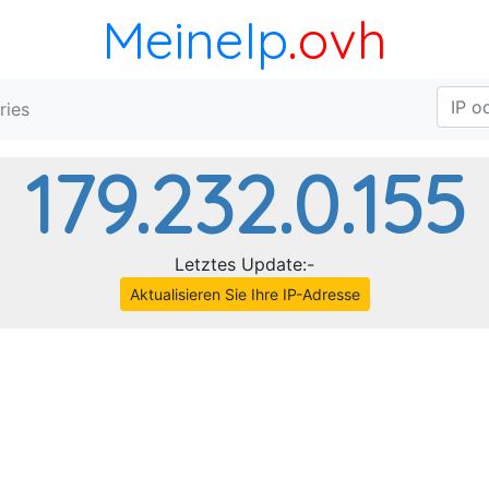
MeineIp
.ovh
ries
179.232.0.155
Letztes Update:-
Aktualisieren Sie Ihre IP-Adresse