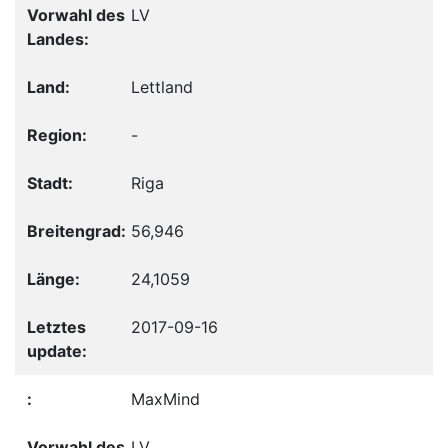
LV
Lettland
-
Riga
56,946
24,1059
2017-09-16
MaxMind
LV