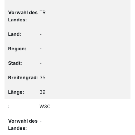
TR
-
-
-
35
39
W3C
-