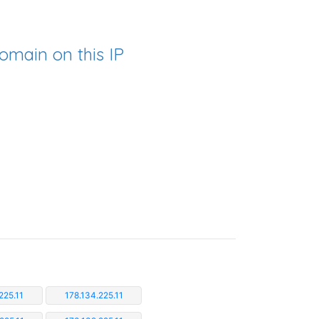
omain on this IP
225.11
178.134.225.11