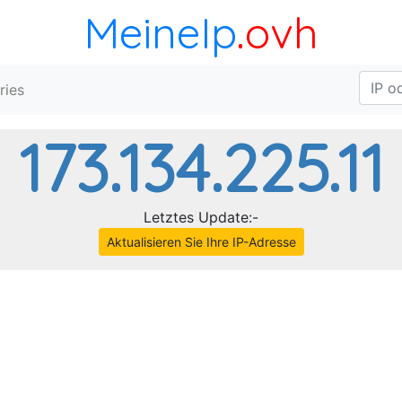
MeineIp
.ovh
ries
173.134.225.11
Letztes Update:-
Aktualisieren Sie Ihre IP-Adresse