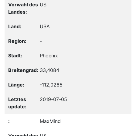
US
USA
-
Phoenix
33,4084
-112,0265
2019-07-05
MaxMind
US