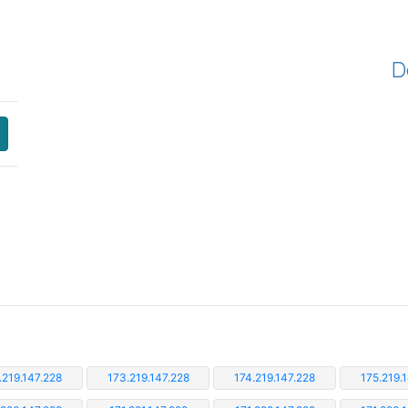
D
.219.147.228
173.219.147.228
174.219.147.228
175.219.