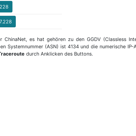
.228
47.228
ber ChinaNet, es hat gehören zu den GGDV (Classless Inte
men Systemnummer (ASN) ist 4134 und die numerische IP-A
Traceroute
durch Anklicken des Buttons.