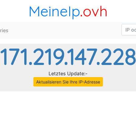
MeineIp
.ovh
ries
171.219.147.228
Letztes Update:-
Aktualisieren Sie Ihre IP-Adresse