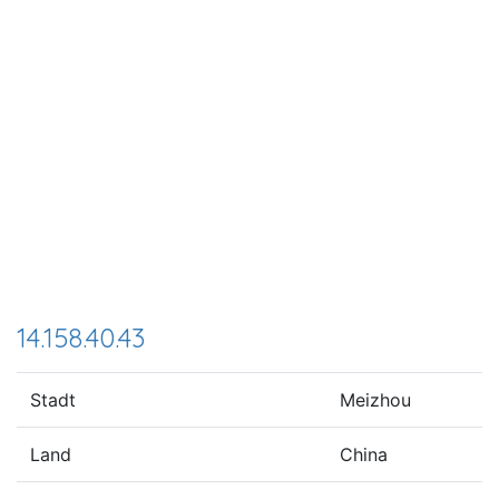
14.158.40.43
Stadt
Meizhou
Land
China