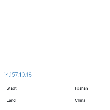
14.157.40.48
Stadt
Foshan
Land
China