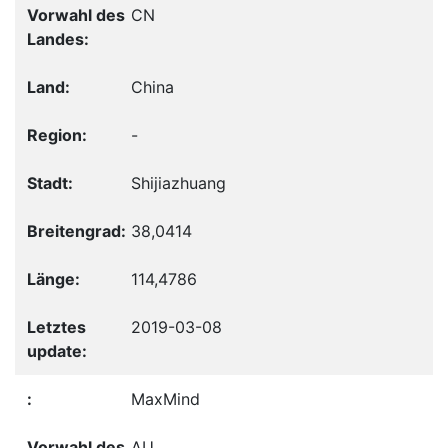
CN
China
-
Shijiazhuang
38,0414
114,4786
2019-03-08
MaxMind
AU