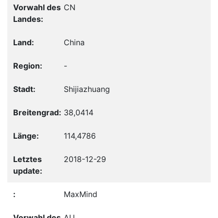
CN
China
-
Shijiazhuang
38,0414
114,4786
2018-12-29
MaxMind
AU