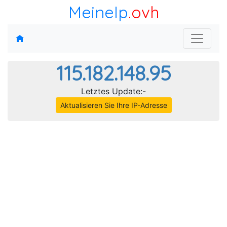
MeineIp
.ovh
115.182.148.95
Letztes Update:-
Aktualisieren Sie Ihre IP-Adresse