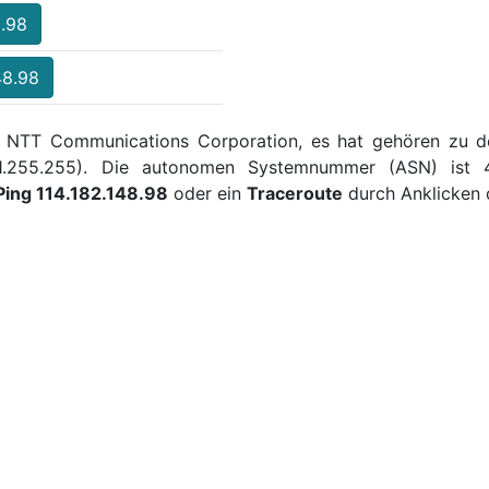
8.98
48.98
ber NTT Communications Corporation, es hat gehören zu d
14.191.255.255). Die autonomen Systemnummer (ASN) ist
Ping 114.182.148.98
oder ein
Traceroute
durch Anklicken 