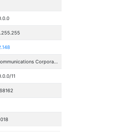
0.0.0
1.255.255
2.148
NTT Communications Corporation
0.0.0/11
68162
2018