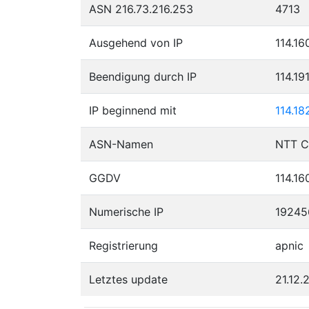
ASN 216.73.216.253
4713
Ausgehend von IP
114.16
Beendigung durch IP
114.19
IP beginnend mit
114.18
ASN-Namen
GGDV
114.16
Numerische IP
19245
Registrierung
apnic
Letztes update
21.12.