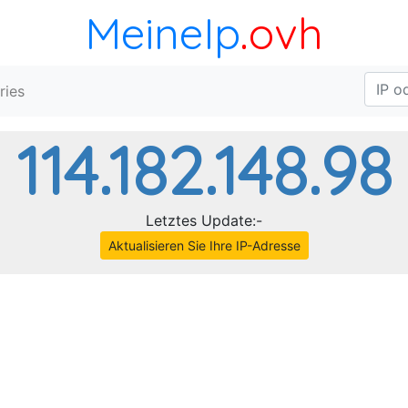
MeineIp
.ovh
ries
114.182.148.98
Letztes Update:-
Aktualisieren Sie Ihre IP-Adresse