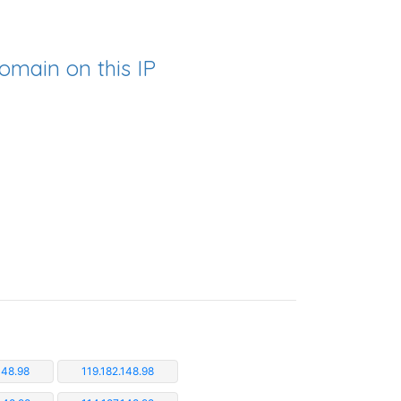
omain on this IP
148.98
119.182.148.98