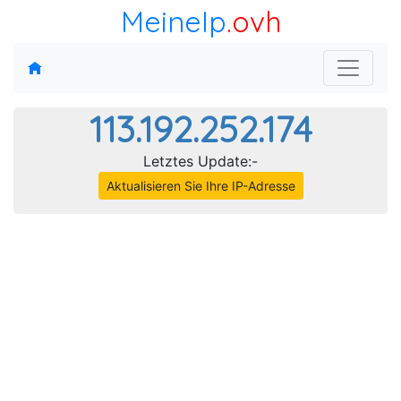
MeineIp
.ovh
113.192.252.174
Letztes Update:-
Aktualisieren Sie Ihre IP-Adresse