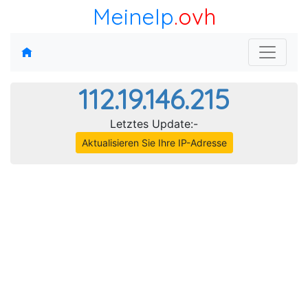
MeineIp
.ovh
112.19.146.215
Letztes Update:-
Aktualisieren Sie Ihre IP-Adresse