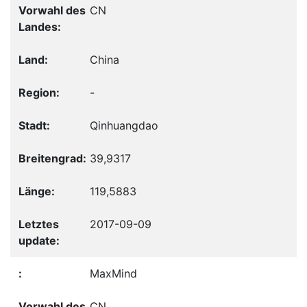
CN
China
-
Qinhuangdao
39,9317
119,5883
2017-09-09
MaxMind
CN